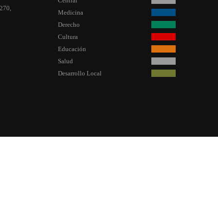
Central
 270,
Medicina
Derecho
Cultura
Educación
Salud
Desarrollo Local