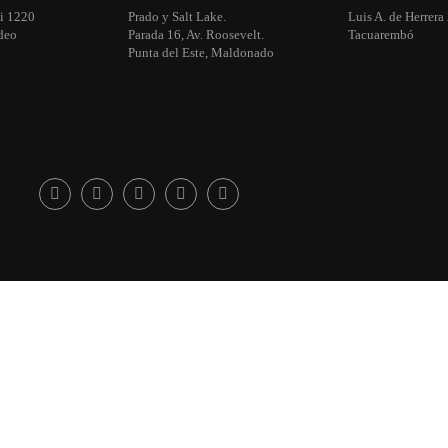
i 1220
Prado y Salt Lake.
Luis A. de Herrera
deo
Parada 16, Av. Roosevelt.
Tacuarembó
Punta del Este, Maldonado