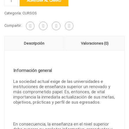
AGREGAR AL CARRO
y
Maestría
en
Categoría:
CURSOS
Didáctica
de
Compartir:
la
Edu
Básica
Descripción
Valoraciones (0)
cantidad
Información general
La sociedad actual exige de las universidades e
instituciones de enseñanza superior un renovado y
más comprometido papel. Es, entonces, de vital
importancia la inmediata actualización de sus metas,
objetivos, prácticas y perfil de sus egresados.
En consecuencia, la enseñanza en el nivel superior